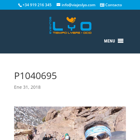
+34 919 216 345
info@viajeslyo.com
Contacto
MENU
P1040695
Ene 31, 2018