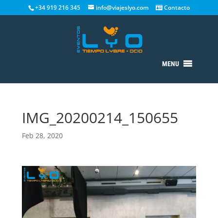
+34 919 216 345
info@viajeslyo.com
Contacto
MENU
IMG_20200214_150655
Feb 28, 2020