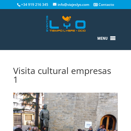
+34 919 216 345
info@viajeslyo.com
Contacto
MENU
Visita cultural empresas
1