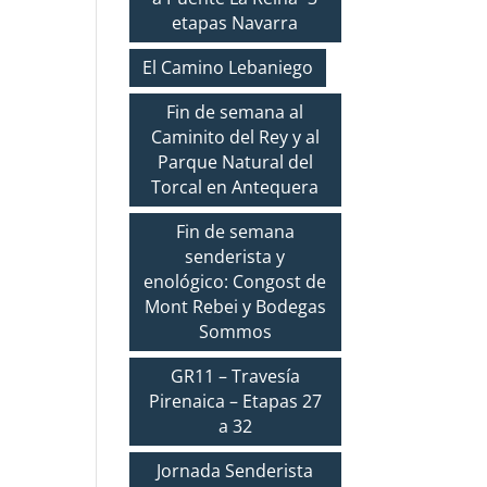
etapas Navarra
El Camino Lebaniego
Fin de semana al
Caminito del Rey y al
Parque Natural del
Torcal en Antequera
Fin de semana
senderista y
enológico: Congost de
Mont Rebei y Bodegas
Sommos
GR11 – Travesía
Pirenaica – Etapas 27
a 32
Jornada Senderista