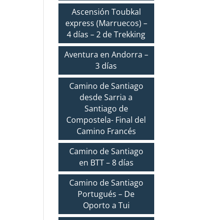
Ascensión Toubkal
express (Marruecos) –
4 días – 2 de Trekking
Aventura en Andorra –
3 días
Camino de Santiago
desde Sarria a
Santiago de
Compostela- Final del
Camino Francés
Camino de Santiago
en BTT – 8 días
Camino de Santiago
Portugués – De
Oporto a Tui