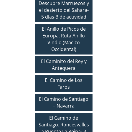
Descubre Marruecos y
el desierto del Sahara-
5 días-3 de actividad
El Anillo de Picos de
Europa: Ruta Anillo
Vindio (Macizo
Occidental)
El Caminito del Rey y
Antequera
El Camino de Los
Faros
El Camino de Santiago
– Navarra
El Camino de
Santiago: Roncesvalles
a Puente La Reina- 3