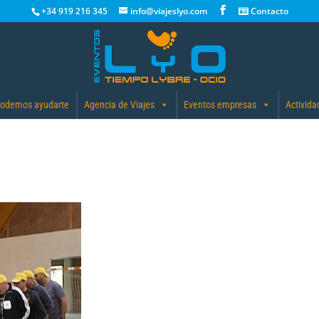
+34 919 216 345
info@viajeslyo.com
Contacto
odemos ayudarte
Agencia de Viajes
Eventos empresas
Activida